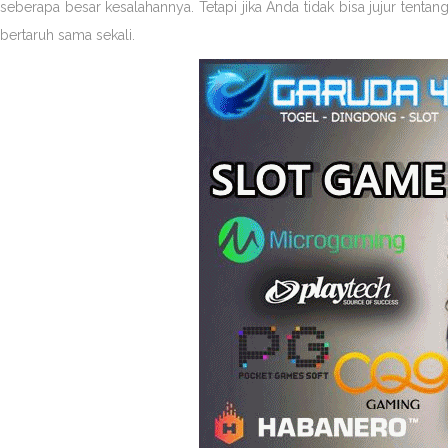
seberapa besar kesalahannya. Tetapi jika Anda tidak bisa jujur tent
bertaruh sama sekali.