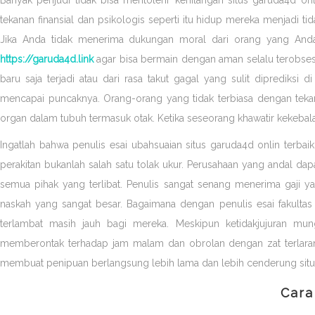
Banyak penjudi tidak bisa mentolerir kehilangan situs garuda4d on
tekanan finansial dan psikologis seperti itu hidup mereka menjadi tid
Jika Anda tidak menerima dukungan moral dari orang yang Anda c
https://garuda4d.link
agar bisa bermain dengan aman selalu terobse
baru saja terjadi atau dari rasa takut gagal yang sulit diprediksi
mencapai puncaknya. Orang-orang yang tidak terbiasa dengan tekan
organ dalam tubuh termasuk otak. Ketika seseorang khawatir kekebal
Ingatlah bahwa penulis esai ubahsuaian situs garuda4d onlin terb
perakitan bukanlah salah satu tolak ukur. Perusahaan yang andal 
semua pihak yang terlibat. Penulis sangat senang menerima gaji
naskah yang sangat besar. Bagaimana dengan penulis esai fakulta
terlambat masih jauh bagi mereka. Meskipun ketidakjujuran m
memberontak terhadap jam malam dan obrolan dengan zat terlaran
membuat penipuan berlangsung lebih lama dan lebih cenderung situ
Cara