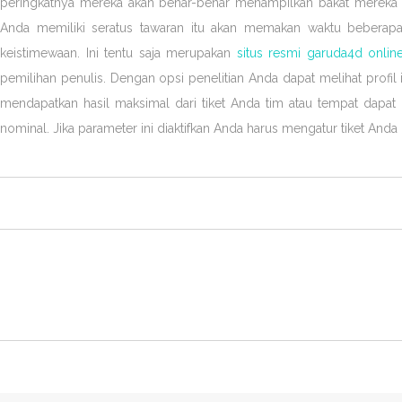
peringkatnya mereka akan benar-benar menampilkan bakat mereka s
Anda memiliki seratus tawaran itu akan memakan waktu beberapa
keistimewaan. Ini tentu saja merupakan
situs resmi garuda4d onlin
pemilihan penulis. Dengan opsi penelitian Anda dapat melihat profil 
mendapatkan hasil maksimal dari tiket Anda tim atau tempat dapat 
nominal. Jika parameter ini diaktifkan Anda harus mengatur tiket Anda