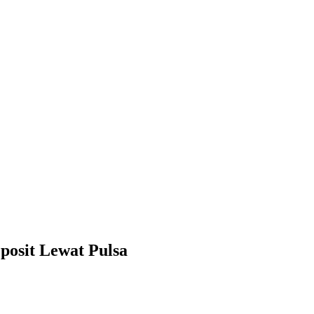
posit Lewat Pulsa