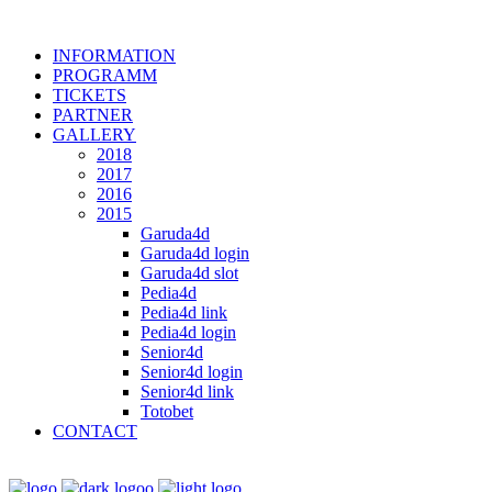
INFORMATION
PROGRAMM
TICKETS
PARTNER
GALLERY
2018
2017
2016
2015
Garuda4d
Garuda4d login
Garuda4d slot
Pedia4d
Pedia4d link
Pedia4d login
Senior4d
Senior4d login
Senior4d link
Totobet
CONTACT