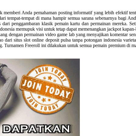
 memberi Anda pemahaman posting informatif yang lebih efektif tent
i dari tempat-tempat di mana hampir semua sarana sebenarnya bagi And
us dari penggambaran klasik pemain kartu dan permainan mereka. Set
indonesia memupuk visi untuk tetap dapat memenangkan jackpot kapan-k
enang dengan permainan video game lab yang menyajikan komentar sens
o dari situs slot online deposit pulsa tanpa potongan indonesia vari
ng. Turnamen Freeroll ini dilakukan untuk semua pemain premium di ma