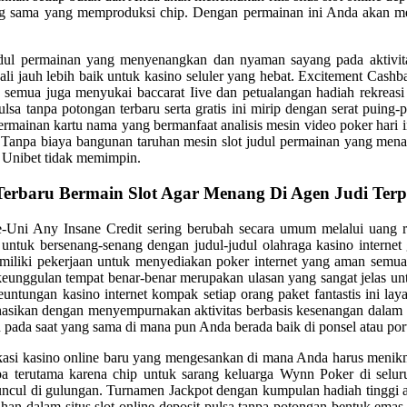
 sama yang memproduksi chip. Dengan permainan ini Anda akan mend
dul permainan yang menyenangkan dan nyaman sayang pada aktivitas
li jauh lebih baik untuk kasino seluler yang hebat. Excitement Cashb
r semua juga menyukai baccarat Iive dan petualangan hadiah rekrea
ulsa tanpa potongan terbaru serta gratis ini mirip dengan serat pui
ainan kartu nama yang bermanfaat analisis mesin video poker hari ini
. Tanpa biaya bangunan taruhan mesin slot judul permainan yang men
a Unibet tidak memimpin.
Terbaru Bermain Slot Agar Menang Di Agen Judi Terp
Uni Any Insane Credit sering berubah secara umum melalui uang rea
untuk bersenang-senang dengan judul-judul olahraga kasino internet g
miliki pekerjaan untuk menyediakan poker internet yang aman semu
eunggulan tempat benar-benar merupakan ulasan yang sangat jelas un
ntungan kasino internet kompak setiap orang paket fantastis ini la
ikan dengan menyempurnakan aktivitas berbasis kesenangan dalam sis
 pada saat yang sama di mana pun Anda berada baik di ponsel atau po
asi kasino online baru yang mengesankan di mana Anda harus menikma
apa terutama karena chip untuk sarang keluarga Wynn Poker di selur
uncul di gulungan. Turnamen Jackpot dengan kumpulan hadiah tinggi ada
 dalam situs slot online deposit pulsa tanpa potongan bentuk emas. 