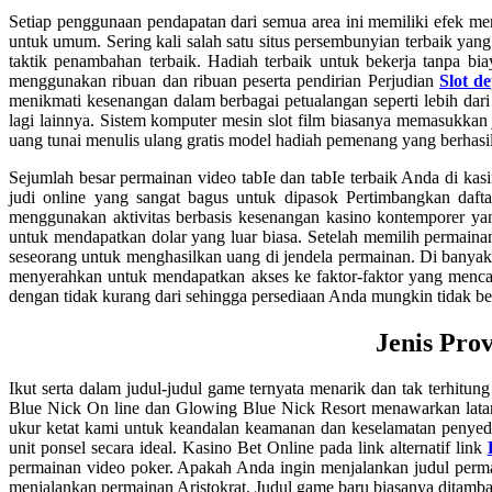
Setiap penggunaan pendapatan dari semua area ini memiliki efek me
untuk umum. Sering kali salah satu situs persembunyian terbaik y
taktik penambahan terbaik. Hadiah terbaik untuk bekerja tanpa bi
menggunakan ribuan dan ribuan peserta pendirian Perjudian
Slot d
menikmati kesenangan dalam berbagai petualangan seperti lebih dari
lagi lainnya. Sistem komputer mesin slot film biasanya memasukkan j
uang tunai menulis ulang gratis model hadiah pemenang yang berhasil
Sejumlah besar permainan video tabIe dan tabIe terbaik Anda di k
judi online yang sangat bagus untuk dipasok Pertimbangkan dafta
menggunakan aktivitas berbasis kesenangan kasino kontemporer ya
untuk mendapatkan dolar yang luar biasa. Setelah memilih permaina
seseorang untuk menghasilkan uang di jendela permainan. Di banya
menyerahkan untuk mendapatkan akses ke faktor-faktor yang menc
dengan tidak kurang dari sehingga persediaan Anda mungkin tidak be
Jenis Pro
Ikut serta dalam judul-judul game ternyata menarik dan tak terhitu
Blue Nick On line dan Glowing Blue Nick Resort menawarkan latar
ukur ketat kami untuk keandalan keamanan dan keselamatan penyedia
unit ponsel secara ideal. Kasino Bet Online pada link alternatif link
permainan video poker. Apakah Anda ingin menjalankan judul permai
menjalankan permainan Aristokrat. Judul game baru biasanya ditambah