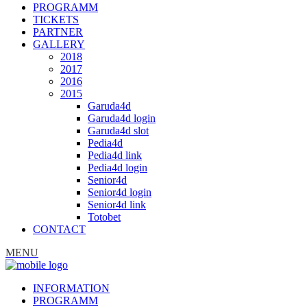
PROGRAMM
TICKETS
PARTNER
GALLERY
2018
2017
2016
2015
Garuda4d
Garuda4d login
Garuda4d slot
Pedia4d
Pedia4d link
Pedia4d login
Senior4d
Senior4d login
Senior4d link
Totobet
CONTACT
MENU
INFORMATION
PROGRAMM