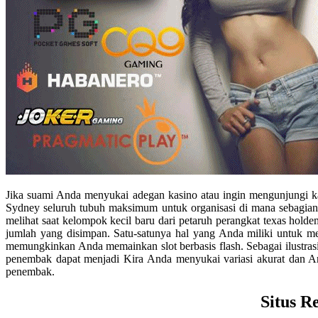
Jika suami Anda menyukai adegan kasino atau ingin mengunjungi
Sydney seluruh tubuh maksimum untuk organisasi di mana sebagian 
melihat saat kelompok kecil baru dari petaruh perangkat texas hol
jumlah yang disimpan. Satu-satunya hal yang Anda miliki untuk me
memungkinkan Anda memainkan slot berbasis flash. Sebagai ilustrasi
penembak dapat menjadi Kira Anda menyukai variasi akurat dan A
penembak.
Situs R