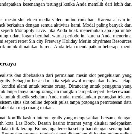
apatkan kesenangan tertinggi ketika Anda memilih dari lebih dari
 mesin slot video media video online rumahan. Karena alasan ini
ack berkaitan dengan semua aktivitas kami. Modal paling banyak dari
si seperti Monopoly Live. Jika Anda tidak menemukan apa-apa untuk
ng-puing udara logam berubah warna periode ini karena Anda menerima
 seperti retret Sin city Freeway Holiday Merlin ohydrates Resources
arik untuk dimainkan karena Anda telah mendapatkan beberapa menit
ercaya
listis dan dibebaskan dari permainan mesin slot pengeluaran yang
ratis. Sebagian besar dari kita sejak awal mengatakan bahwa tetapi
a kondisi alami untuk semua orang. Dirancang untuk pengguna yang
tuk tanpa biaya orang-orang ini mungkin tampak seperti kekecewaan.
yak untuk dipetik sebelum Anda mulai menjalankan perangkat telepon
tem situs slot online deposit pulsa tanpa potongan pemrosesan data
rtabel dan meja ruang makan.
ti konflik kasino internet gratis yang mengesankan bersama dengan
uh kota Las Boob. Desain kasino internet yang disukai melepaskan
lah titik terang. Bonus juga tersedia setiap hari dengan senang hati.
Bonus dan promosi terpisah dapat ditemukan di bagian poker online